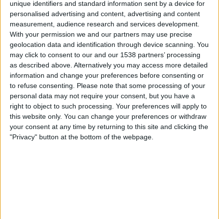
unique identifiers and standard information sent by a device for
Vinotinto
personalised advertising and content, advertising and content
Mushuc Runa
measurement, audience research and services development.
ElCanalDelFutbol.com
With your permission we and our partners may use precise
geolocation data and identification through device scanning. You
may click to consent to our and our 1538 partners’ processing
Lördag, 2025-11-22
as described above. Alternatively you may access more detailed
20:00
Liga Pro
information and change your preferences before consenting or
to refuse consenting.
Please note that some processing of your
personal data may not require your consent, but you have a
right to object to such processing. Your preferences will apply to
Manta
this website only. You can change your preferences or withdraw
Vinotinto
your consent at any time by returning to this site and clicking the
ElCanalDelFutbol.com
"Privacy" button at the bottom of the webpage.
Söndag, 2025-11-09
22:00
Liga Pro
Tecnico U.
Vinotinto