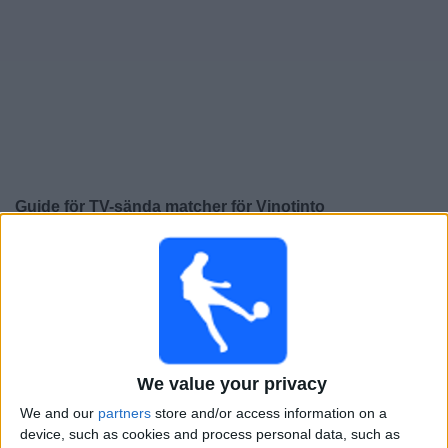
Widget
Guide för TV-sända matcher för
Vinotinto
×
Vinotinto:
För närvarande finns det ingen TV-sänd
match. Du kan kolla historiken för tidigare TV-sända
matcher.
Lördag, 2025-11-29
We value your privacy
20:00
Liga Pro
We and our
partners
store and/or access information on a
device, such as cookies and process personal data, such as