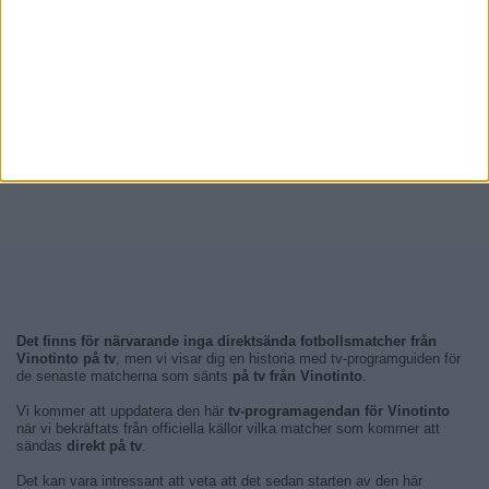
Det finns för närvarande inga direktsända fotbollsmatcher från
Vinotinto på tv
, men vi visar dig en historia med tv-programguiden för
de senaste matcherna som sänts
på tv från Vinotinto
.
Vi kommer att uppdatera den här
tv-programagendan för Vinotinto
när vi bekräftats från officiella källor vilka matcher som kommer att
sändas
direkt på tv
.
Det kan vara intressant att veta att det sedan starten av den här