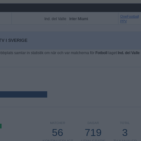
OneFootball
Ind. del Valle
Inter Miami
PPV
TV I SVERIGE
plats samlar in statistik om när och var matcherna för
Fotboll
laget
Ind. del Valle
MATCHER
DAGAR
TOTAL
56
719
3