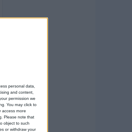
cess personal data,
tising and content,
your permission we
ng. You may click to
ay access more
g.
Please note that
o object to such
ces or withdraw your