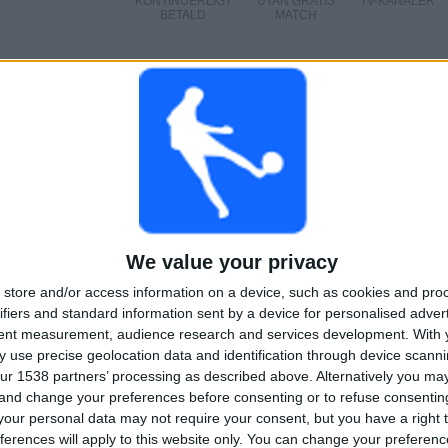
KONTINUERLIGT
UTAN GRATIS
TV-KANALER
BETALD
MATCH
TOTAL
MAXIMALT
TOTAL
2
7
18
TÄVLINGAR
VS LDU Quito
MOTSTÅNDARE
RANKNING EFTER TÄVLINGAR
Liga Pro
55 (98,21%)
We value your privacy
Träningsmatch
1 (1,79%)
store and/or access information on a device, such as cookies and pro
Se fullständig rangordning
ifiers and standard information sent by a device for personalised adver
tent measurement, audience research and services development.
With 
 use precise geolocation data and identification through device scanni
ur 1538 partners’ processing as described above. Alternatively you m
 and change your preferences before consenting or to refuse consentin
our personal data may not require your consent, but you have a right t
AL MATCHER PER VECKODAG
ferences will apply to this website only. You can change your preferen