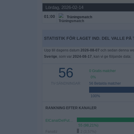
Lördag, 2026-02-14
Widget
01:00
Träningsmatch
STATISTIK FÖR LAGET IND. DEL VALLE PÅ 
Upp till dagens datum
2026-08-07
och sedan denna webb
Sverige
, som var
2024-08-17
, kan vi ge följande data:
56
0 Gratis matcher
0%
TV-SÄNDNINGAR
56 Betalda matcher
100%
RANKNING EFTER KANALER
ElCanalDelFutbol.com
55 (98,21%)
Fanatiz
2 (3,57%)