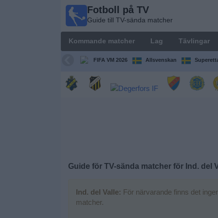
Fotboll på TV
Fotboll
Guide till TV-sända matcher
på TV
Guide till
Kommande matcher
Lag
Tävlingar
TV-sända
matcher
FIFA VM 2026
Allsvenskan
Superett
Kommande
matcher
Lag
Tävlingar
Guide för TV-sända matcher för
Ind. del 
TV-
kanaler
Ind. del Valle:
För närvarande finns det ingen
matcher.
Nyheter