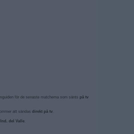
gramguiden för de senaste matcherna som sänts
på tv
m kommer att sändas
direkt på tv
.
Ind. del Valle
.