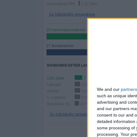
OneFootball PPV
1 (1,79%)
Se fullständig rangordning
29 Hemmaplanmatcher
51,79%
27 Bortamatcher
48,21%
RANKNING EFTER LAG
LDU Quito
7 (12,5%)
Libertad
5 (8,93%)
We and our
partners
Orense
5 (8,93%)
such as unique ident
U. Catolica
5 (8,93%)
advertising and con
Barcelona SC
4 (7,14%)
and our partners may
Se fullständig rangordning
consent to our and o
detailed information
some processing of y
ANT
processing. Your pre