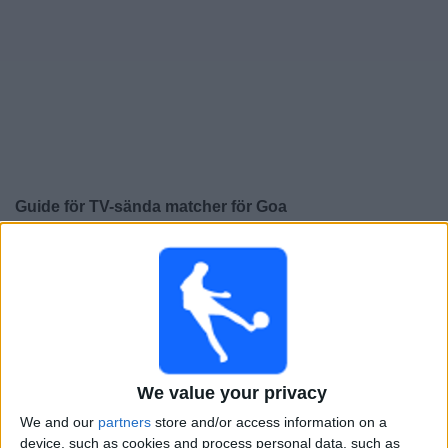
Widget
Guide för TV-sända matcher för
Goa
×
Goa:
För närvarande finns det ingen TV-sänd match.
Du kan kolla historiken för tidigare TV-sända matcher.
Onsdag, 2025-12-24
17:00
AFC Cup
We value your privacy
Goa
We and our
partners
store and/or access information on a
Istiklol
device, such as cookies and process personal data, such as