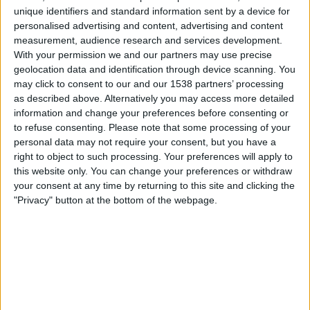
The AFC Hub YouTube
unique identifiers and standard information sent by a device for
personalised advertising and content, advertising and content
measurement, audience research and services development.
Onsdag, 2025-11-26
With your permission we and our partners may use precise
17:00
AFC Cup
geolocation data and identification through device scanning. You
may click to consent to our and our 1538 partners’ processing
Al Zawraa
as described above. Alternatively you may access more detailed
Goa
information and change your preferences before consenting or
to refuse consenting.
Please note that some processing of your
The AFC Hub YouTube
personal data may not require your consent, but you have a
right to object to such processing. Your preferences will apply to
Onsdag, 2025-11-05
this website only. You can change your preferences or withdraw
your consent at any time by returning to this site and clicking the
19:15
AFC Cup
"Privacy" button at the bottom of the webpage.
Al Nassr
Goa
The AFC Hub YouTube
Football Australia YouTube
Flera dagar