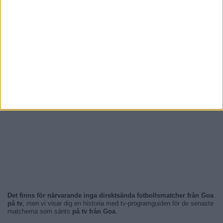
Det finns för närvarande inga direktsända fotbollsmatcher från Goa
på tv
, men vi visar dig en historia med tv-programguiden för de senaste
matcherna som sänts
på tv från Goa
.