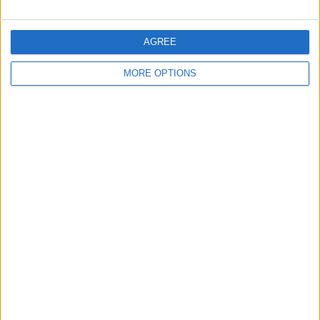
RANKNING EFTER TÄVLINGAR
AGREE
Veikkausliiga
15 (100%)
MORE OPTIONS
Se fullständig rangordning
ANTAL MATCHER PER VECKODAG
MÅNDAG
TISDAG
ONSDAG
TORSDAG
FREDAG
2
1
1
-
-
13,33%
6,67%
6,67%
- %
- %
LÖRDAG
SÖNDAG
10
1
66,67%
6,67%
ANTAL MATCHER PER MÅNAD
JANUARI
FEBRUARI
MARS
APRIL
MAJ
JUNI
JULI