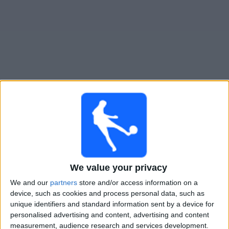
Widget
Guide för TV-sända matcher för
Lahti
Imorgon lördag, 2026-08-08
16:00
Veikkausliiga
We value your privacy
Inter Turku
Lahti
We and our
partners
store and/or access information on a
device, such as cookies and process personal data, such as
OneFootball PPV
unique identifiers and standard information sent by a device for
personalised advertising and content, advertising and content
Söndag, 2026-08-16
measurement, audience research and services development.