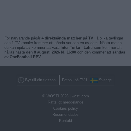
För närvarande pågår
4 direktsända matcher på TV
i 1 olika tävlingar
och 1 TV-kanaler kommer att sända var och en av dem. Nästa match
du kan njuta av kommer att vara
Inter Turku - Lahti
som kommer att
hållas nästa
den 8 augusti 2026 kl. 16:00
och den kommer att
sändas
av OneFootball PPV
.
Byt till din tidszon
Fotboll på TV i
Sverige
© WOSTI 2026 |
wosti.com
Rättsligt meddelande
Cookies policy
Recomendados
Kontakt