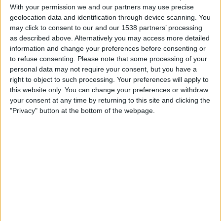
With your permission we and our partners may use precise
16:00
Veikkausliiga
geolocation data and identification through device scanning. You
may click to consent to our and our 1538 partners’ processing
Lahti
as described above. Alternatively you may access more detailed
KuPS
information and change your preferences before consenting or
to refuse consenting.
Please note that some processing of your
OneFootball PPV
personal data may not require your consent, but you have a
right to object to such processing. Your preferences will apply to
Fredag, 2026-08-21
this website only. You can change your preferences or withdraw
your consent at any time by returning to this site and clicking the
18:00
Veikkausliiga
"Privacy" button at the bottom of the webpage.
SJK
Lahti
OneFootball PPV
Flera dagar
STATISTIK FÖR LAGET LAHTI PÅ TV I SVERIGE