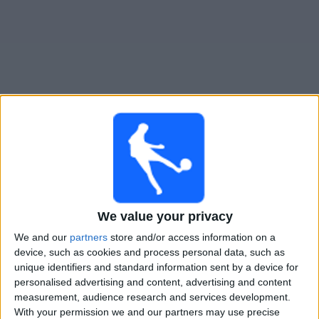
Widget
Guide för TV-sända matcher för
B.Mönchengladbach
Söndag, 2026-08-23
15:30
Tyska Cupen
We value your privacy
TSV Schott Mainz
We and our
partners
store and/or access information on a
B.Mönchengladbach
device, such as cookies and process personal data, such as
unique identifiers and standard information sent by a device for
OneFootball PPV
personalised advertising and content, advertising and content
measurement, audience research and services development.
With your permission we and our partners may use precise
STATISTIK FÖR LAGET B.MÖNCHENGLADBACH PÅ TV I