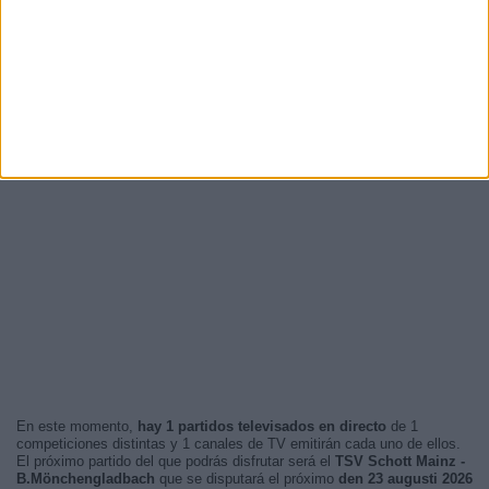
En este momento,
hay 1 partidos televisados en directo
de 1
competiciones distintas y 1 canales de TV emitirán cada uno de ellos.
El próximo partido del que podrás disfrutar será el
TSV Schott Mainz -
B.Mönchengladbach
que se disputará el próximo
den 23 augusti 2026