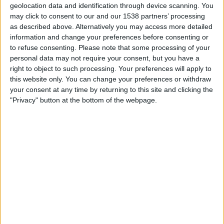
geolocation data and identification through device scanning. You
SVERIGE
may click to consent to our and our 1538 partners’ processing
as described above. Alternatively you may access more detailed
Upp till dagens datum
2026-08-08
och sedan denna webbplats samlar in
information and change your preferences before consenting or
statistik om när och var matcherna för
Fotboll
laget
B.Mönchengladbach
i
to refuse consenting.
Please note that some processing of your
Sverige
, som var
2022-04-03
, kan vi ge följande data:
personal data may not require your consent, but you have a
156
right to object to such processing. Your preferences will apply to
this website only. You can change your preferences or withdraw
your consent at any time by returning to this site and clicking the
TV-SÄNDNINGAR
"Privacy" button at the bottom of the webpage.
7 Gratis matcher
4,49%
149 Betalda matcher
95,51%
SISTA GRATIS MATCH
Aue - B.Mönchengladbach
2024-08-17 Tyska Cupen por OneFootball
RANKNING EFTER KANALER
Viaplay.se
144 (92,31%)